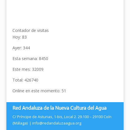
Contador de visitas
Hoy: 83
Ayer: 344
Esta semana: 8450
Este mes: 32009
Total: 426740
Online en este momento: 51
Red Andaluza de la Nueva Cultura del Agua
C/ Príncipe de Asturias, 1-bis, Local 2. 29.100 – 29100 Coín
(Málaga) |
info@redandaluzaagua.org