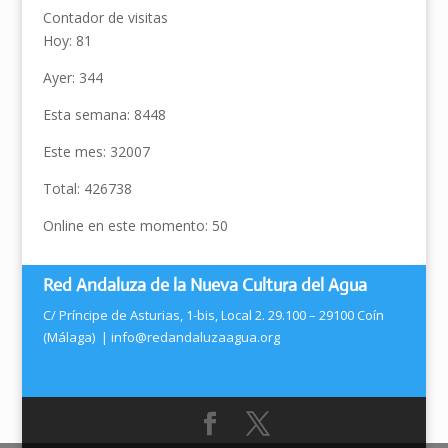
Contador de visitas
Hoy: 81
Ayer: 344
Esta semana: 8448
Este mes: 32007
Total: 426738
Online en este momento: 50
Red Andaluza de la Nueva Cultura del Agua
C/ Príncipe de Asturias, 1-bis, Local 2. 29.100 – 29100 Coín
(Málaga) |
info@redandaluzaagua.org