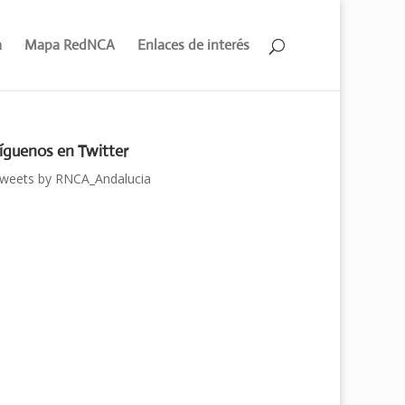
a
Mapa RedNCA
Enlaces de interés
íguenos en Twitter
weets by RNCA_Andalucia