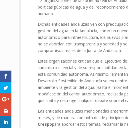
12 organizaciones de la sociedad civil de Andaluc
políticas públicas de agua y del reconocimiento
humano.
Dichas entidades andaluzas ven con preocupación
gestión del agua en la Andalucía, como un nuevo 
autonómico para infraestructura, los nuevos plane
no se abordan con transparencia y seriedad y se 
compromisos reales de la Junta de Andalucía.
Estas organizaciones critican que el Ejecutivo d
suministro esencial y de su responsabilidad en l
esta comunidad autónoma. Asimismo, lamentan qu
Desarrollo Sostenible de Andalucía se encuentr
ambiente y la gestión del agua. Hasta el momen
modificación del canon autonómico, realizada po
que limita y restringe cualquier debate sobre el 
Las entidades andaluzas mencionadas anteriormen
meses, y de manera conjunta desde principios d
Crespo
para abordar estos temas, reclamar la 