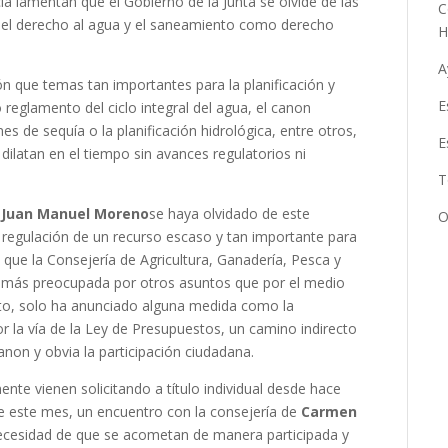
ía lamentan que el Gobierno de la Junta se olvide de las
C
 del derecho al agua y el saneamiento como derecho
H
A
 que temas tan importantes para la planificación y
E
reglamento del ciclo integral del agua, el canon
s de sequía o la planificación hidrológica, entre otros,
E
dilatan en el tiempo sin avances regulatorios ni
T
e
Juan Manuel Moreno
se haya olvidado de este
O
a regulación de un recurso escaso y tan importante para
e la Consejería de Agricultura, Ganadería, Pesca y
e más preocupada por otros asuntos que por el medio
to, solo ha anunciado alguna medida como la
r la vía de la Ley de Presupuestos, un camino indirecto
canon y obvia la participación ciudadana.
te vienen solicitando a título individual desde hace
e este mes, un encuentro con la consejería de
Carmen
necesidad de que se acometan de manera participada y