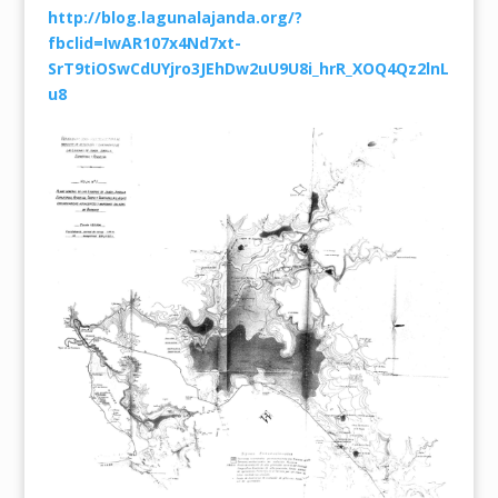
http://blog.lagunalajanda.org/?
fbclid=IwAR107x4Nd7xt-
SrT9tiOSwCdUYjro3JEhDw2uU9U8i_hrR_XOQ4Qz2lnL
u8