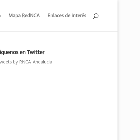
a
Mapa RedNCA
Enlaces de interés
íguenos en Twitter
weets by RNCA_Andalucia