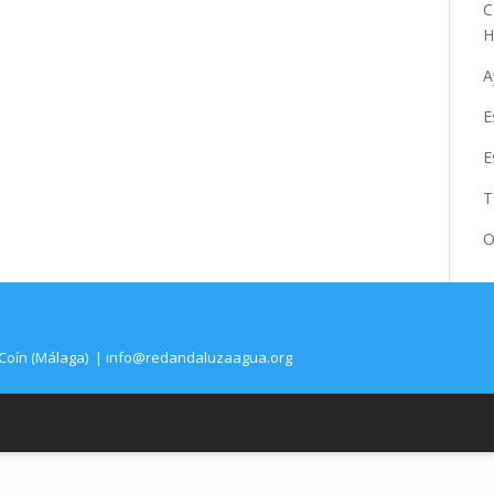
C
H
A
E
E
T
O
0 Coín (Málaga) |
info@redandaluzaagua.org