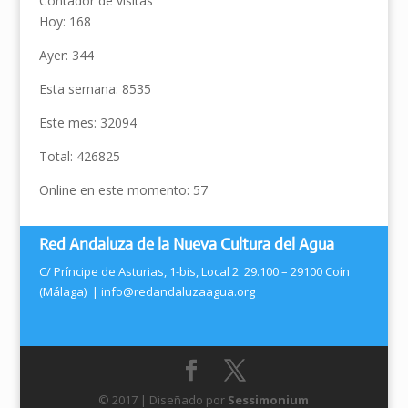
Contador de visitas
Hoy: 168
Ayer: 344
Esta semana: 8535
Este mes: 32094
Total: 426825
Online en este momento: 57
Red Andaluza de la Nueva Cultura del Agua
C/ Príncipe de Asturias, 1-bis, Local 2. 29.100 – 29100 Coín
(Málaga) |
info@redandaluzaagua.org
© 2017 | Diseñado por
Sessimonium