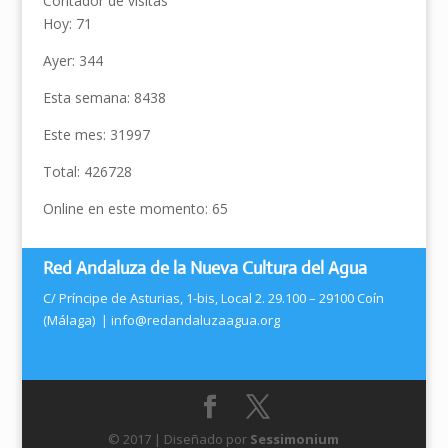
Contador de visitas
Hoy: 71
Ayer: 344
Esta semana: 8438
Este mes: 31997
Total: 426728
Online en este momento: 65
Red Andaluza de la Nueva Cultura del Agua
C/ Príncipe de Asturias, 1-bis, Local 2. 29.100 – 29100 Coín
(Málaga) |
info@redandaluzaagua.org
© 2017 | Diseñado por
Sessimonium