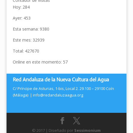
Contador de visitas
Hoy: 284
Ayer: 453
Esta semana: 9380
Este mes: 32939
Total: 427670
Online en este momento: 57
Red Andaluza de la Nueva Cultura del Agua
C/ Príncipe de Asturias, 1-bis, Local 2. 29.100 – 29100 Coín
(Málaga) |
info@redandaluzaagua.org
© 2017 | Diseñado por
Sessimonium