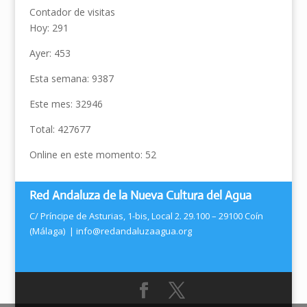
Contador de visitas
Hoy: 291
Ayer: 453
Esta semana: 9387
Este mes: 32946
Total: 427677
Online en este momento: 52
Red Andaluza de la Nueva Cultura del Agua
C/ Príncipe de Asturias, 1-bis, Local 2. 29.100 – 29100 Coín
(Málaga) |
info@redandaluzaagua.org